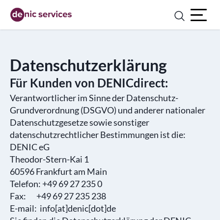
Open ma
Datenschutzerklärung
Für Kunden von DENICdirect:
Verantwortlicher im Sinne der Datenschutz-
Grundverordnung (DSGVO) und anderer nationaler
Datenschutzgesetze sowie sonstiger
datenschutzrechtlicher Bestimmungen ist die:
DENIC eG
Theodor-Stern-Kai 1
60596 Frankfurt am Main
Telefon: +49 69 27 235 0
Fax: +49 69 27 235 238
E-mail: info[at]denic[dot]de