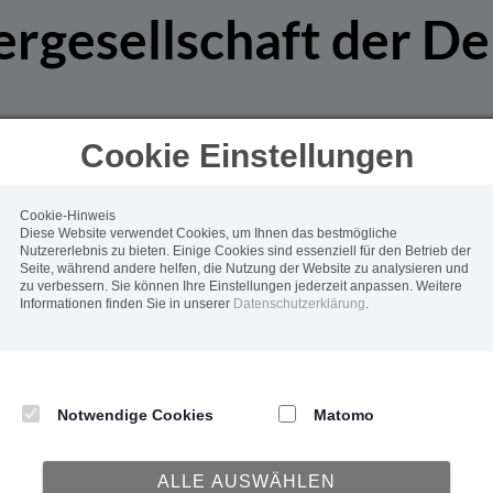
ergesellschaft der De
hende Zukunft
Cookie Einstellungen
 mehr als 17,6 Mio. de-Domains liegt der Fokus der
Genosse
Cookie-Hinweis
tglieder täglich benötigen.
Diese Website verwendet Cookies, um Ihnen das bestmögliche
Nutzererlebnis zu bieten. Einige Cookies sind essenziell für den Betrieb der
ices war ein strategischer Schritt, um Fachwissen kombin
Seite, während andere helfen, die Nutzung der Website zu analysieren und
zu verbessern. Sie können Ihre Einstellungen jederzeit anpassen. Weitere
ner weltweit führenden Internet-Registrierungsstelle aufb
Informationen finden Sie in unserer
Datenschutzerklärung
.
anbieten zu können, die nicht Mitglieder der DENIC eG si
rung im professionellen Betrieb eines DNS und geprägt dur
Notwendige Cookies
Matomo
tz und -sicherheit, wurden mit DNSAnycast und
Data Esc
die DENIC Services übergeben.
ALLE AUSWÄHLEN