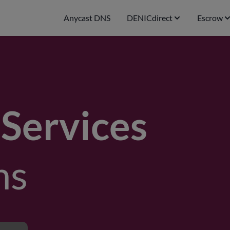
Anycast DNS
DENICdirect
Escrow
Services
ns