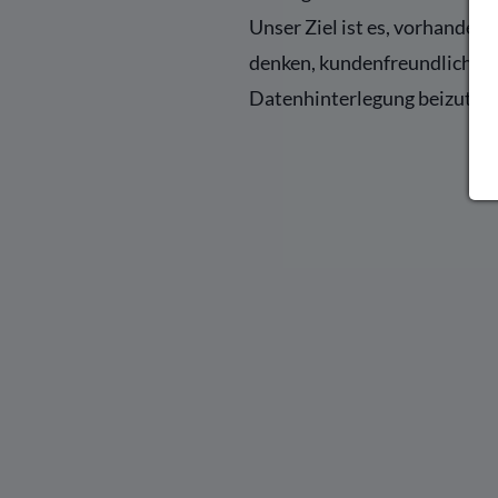
Unser Ziel ist es, vorhande
denken, kundenfreundlicher z
Datenhinterlegung beizutra