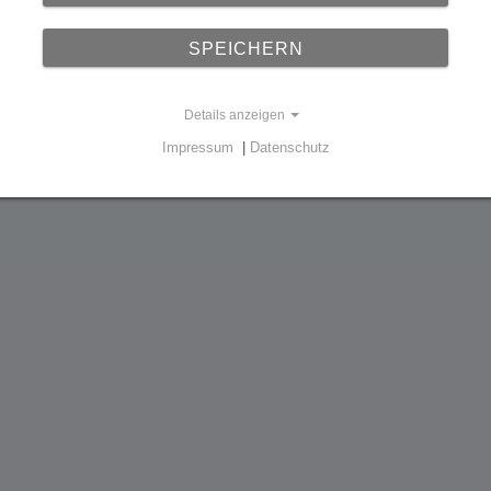
ne Technologien und Dienstleistungen mit einem kundenfok
SPEICHERN
u machen und damit zu einem besseren globalen Internet u
gen.
Details anzeigen
Impressum
|
Datenschutz