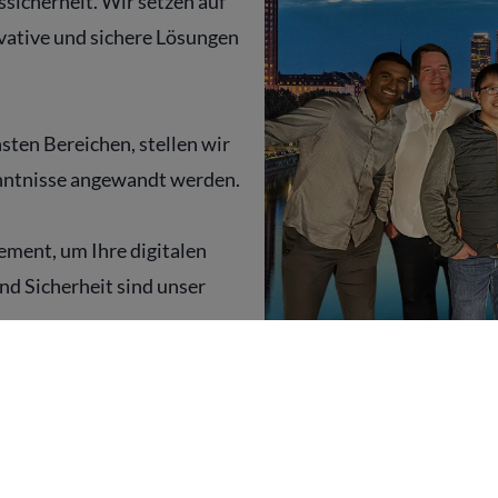
sicherheit. Wir setzen auf
vative und sichere Lösungen
sten Bereichen, stellen wir
enntnisse angewandt werden.
ment, um Ihre digitalen
nd Sicherheit sind unser
Stefan
ist ein erfahrener E