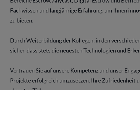
Bereiche Escrow, Anycast, Digital Escrow und Betriebs
Fachwissen und langjährige Erfahrung, um Ihnen inno
zu bieten.
Durch Weiterbildung der Kollegen, in den verschieden
sicher, dass stets die neuesten Technologien und Erk
Vertrauen Sie auf unsere Kompetenz und unser Engage
Projekte erfolgreich umzusetzen. Ihre Zufriedenheit u
oberstes Ziel.