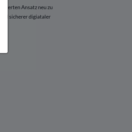
ussierten Ansatz neu zu
nd sicherer digiataler