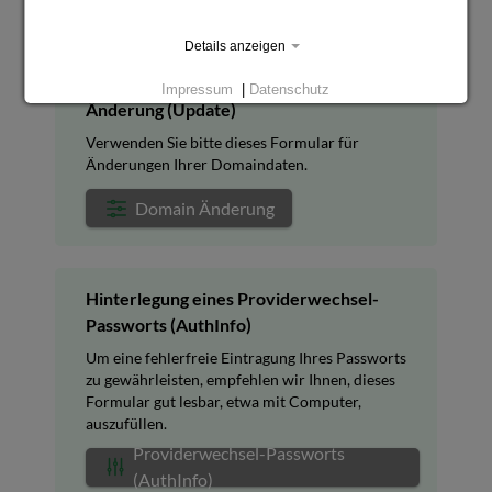
PDF Domainauftrag
Details anzeigen
Impressum
|
Datenschutz
Änderung (Update)
Verwenden Sie bitte dieses Formular für
Änderungen Ihrer Domaindaten.
Domain Änderung
Hinterlegung eines Providerwechsel-
Passworts (AuthInfo)
Um eine fehlerfreie Eintragung Ihres Passworts
zu gewährleisten, empfehlen wir Ihnen, dieses
Formular gut lesbar, etwa mit Computer,
auszufüllen.
Providerwechsel-Passworts
(AuthInfo)