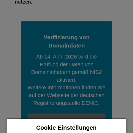
nutzen.
Verifizierung von
Domaindaten
Ab 14. April 2026 wird die
Prüfung der Daten von
Domaininhabern gemäß NIS2
aktiviert.
Weitere Informationen finden Sie
auf der Webseite der deutschen
Registrierungsstelle DENIC.
Information bei DENIC
i
Cookie Einstellungen
aufrufen