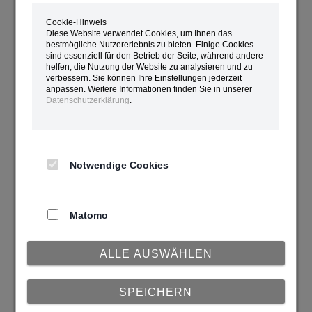
Cookie-Hinweis
Diese Website verwendet Cookies, um Ihnen das
bestmögliche Nutzererlebnis zu bieten. Einige Cookies
sind essenziell für den Betrieb der Seite, während andere
helfen, die Nutzung der Website zu analysieren und zu
verbessern. Sie können Ihre Einstellungen jederzeit
anpassen. Weitere Informationen finden Sie in unserer
Datenschutzerklärung
.
Domain noch frei?
Hier können Sie prüfen ob der Domainname, den
Sie gerne hätten, noch frei ist.
Notwendige Cookies
Domain noch frei? (Whois)
Matomo
Registrierung einer neuen Domain
ALLE AUSWÄHLEN
Das PDF Formular wenn Sie eine neue Domain
beantragen wollen.
ODER
SPEICHERN
Neue Domain
HIER online beantragen
.