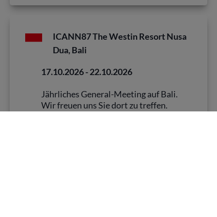
ICANN87 The Westin Resort Nusa
Dua, Bali
17.10.2026 - 22.10.2026
Jährliches General-Meeting auf Bali.
Wir freuen uns Sie dort zu treffen.
ICANN hat auf Grund der
geopolitischen Lage den
Veranstaltungsort geändert.
13. Deutscher Vergabetag, Berlin